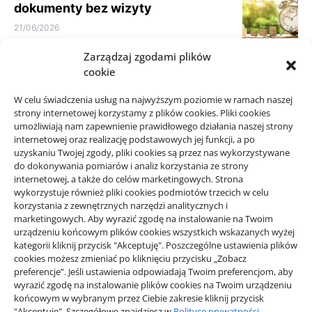
dokumenty bez wizyty
21/06/2026
Zarządzaj zgodami plików
Parkiet do domu do spokojnego
cookie
wnętrza: jak nie kierować się
samym kolorem
W celu świadczenia usług na najwyższym poziomie w ramach naszej
10/06/2026
strony internetowej korzystamy z plików cookies. Pliki cookies
umożliwiają nam zapewnienie prawidłowego działania naszej strony
internetowej oraz realizację podstawowych jej funkcji, a po
uzyskaniu Twojej zgody, pliki cookies są przez nas wykorzystywane
do dokonywania pomiarów i analiz korzystania ze strony
internetowej, a także do celów marketingowych. Strona
wykorzystuje również pliki cookies podmiotów trzecich w celu
korzystania z zewnętrznych narzędzi analitycznych i
Projekty domów Rzeszów
marketingowych. Aby wyrazić zgodę na instalowanie na Twoim
urządzeniu końcowym plików cookies wszystkich wskazanych wyżej
kategorii kliknij przycisk "Akceptuję". Poszczególne ustawienia plików
wizytówki nap
cookies możesz zmieniać po kliknięciu przycisku „Zobacz
preferencje”. Jeśli ustawienia odpowiadają Twoim preferencjom, aby
wyrazić zgodę na instalowanie plików cookies na Twoim urządzeniu
końcowym w wybranym przez Ciebie zakresie kliknij przycisk
"Akceptuję". Szczegółowe znajdziesz w
Polityce prywatności
.