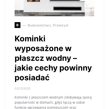
B
Budownictwo, Przemysł
Kominki
wyposażone w
płaszcz wodny –
jakie cechy powinny
posiadać
02/12/2025
Kominki z płaszczem wodnym zdobywają sporą
popularność w domach, gdyż łączą w sobie
funkcję ogrzewania pomieszczeń oraz