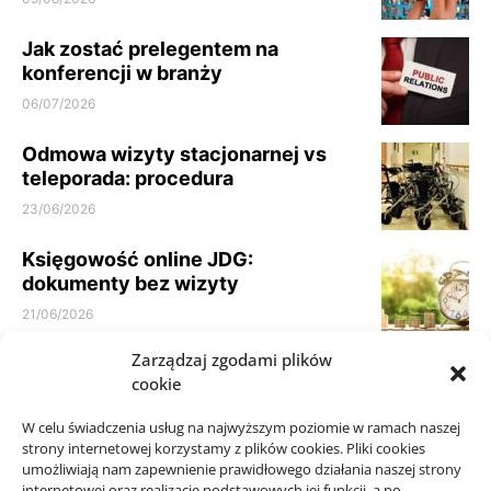
Jak zostać prelegentem na
konferencji w branży
06/07/2026
Odmowa wizyty stacjonarnej vs
teleporada: procedura
23/06/2026
Księgowość online JDG:
dokumenty bez wizyty
21/06/2026
Zarządzaj zgodami plików
Parkiet do domu do spokojnego
cookie
wnętrza: jak nie kierować się
samym kolorem
W celu świadczenia usług na najwyższym poziomie w ramach naszej
10/06/2026
strony internetowej korzystamy z plików cookies. Pliki cookies
umożliwiają nam zapewnienie prawidłowego działania naszej strony
internetowej oraz realizację podstawowych jej funkcji, a po