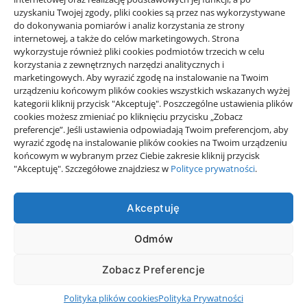
uzyskaniu Twojej zgody, pliki cookies są przez nas wykorzystywane
do dokonywania pomiarów i analiz korzystania ze strony
internetowej, a także do celów marketingowych. Strona
wykorzystuje również pliki cookies podmiotów trzecich w celu
korzystania z zewnętrznych narzędzi analitycznych i
Projekty domów Rzeszów
marketingowych. Aby wyrazić zgodę na instalowanie na Twoim
urządzeniu końcowym plików cookies wszystkich wskazanych wyżej
kategorii kliknij przycisk "Akceptuję". Poszczególne ustawienia plików
wizytówki nap
cookies możesz zmieniać po kliknięciu przycisku „Zobacz
preferencje”. Jeśli ustawienia odpowiadają Twoim preferencjom, aby
wyrazić zgodę na instalowanie plików cookies na Twoim urządzeniu
końcowym w wybranym przez Ciebie zakresie kliknij przycisk
"Akceptuję". Szczegółowe znajdziesz w
Polityce prywatności
.
KORONA
Akceptuję
Odmów
Korona to miejsce codziennych, ciekawych publikacji. Czytaj &
komentuj bieżące wydarzenia.
Zobacz Preferencje
Polityka Prywatności
Polityka plików cookies (EU)
Polityka plików cookies
Polityka Prywatności