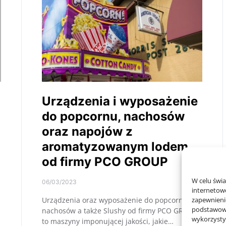
Urządzenia i wyposażenie
do popcornu, nachosów
oraz napojów z
aromatyzowanym lodem
od firmy PCO GROUP
W celu świ
06/03/2023
internetowe
Urządzenia oraz wyposażenie do popcornu,
zapewnienie
podstawowyc
nachosów a także Slushy od firmy PCO GROUP
wykorzysty
to maszyny imponującej jakości, jakie…