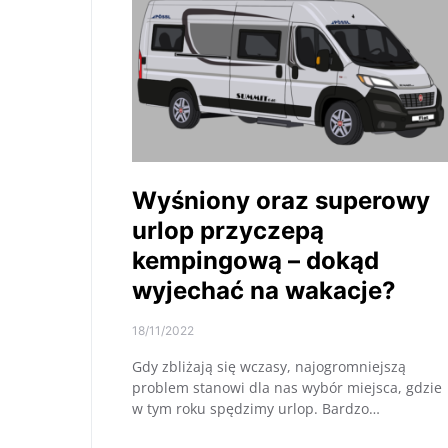
Wyśniony oraz superowy
urlop przyczepą
kempingową – dokąd
wyjechać na wakacje?
18/11/2022
Gdy zbliżają się wczasy, najogromniejszą
problem stanowi dla nas wybór miejsca, gdzie
w tym roku spędzimy urlop. Bardzo…