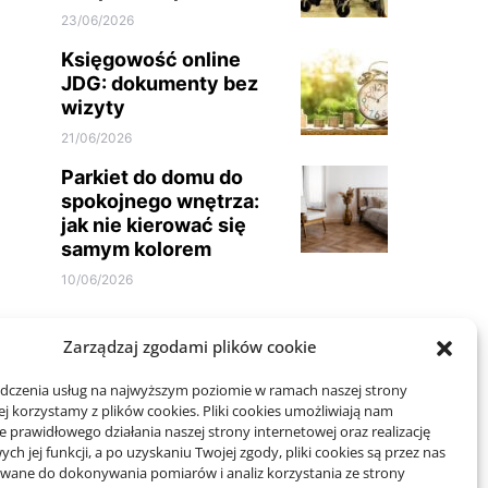
23/06/2026
Księgowość online
JDG: dokumenty bez
wizyty
21/06/2026
Parkiet do domu do
spokojnego wnętrza:
jak nie kierować się
samym kolorem
10/06/2026
Zarządzaj zgodami plików cookie
adczenia usług na najwyższym poziomie w ramach naszej strony
j korzystamy z plików cookies. Pliki cookies umożliwiają nam
 prawidłowego działania naszej strony internetowej oraz realizację
Projekty domów Rzeszów
h jej funkcji, a po uzyskaniu Twojej zgody, pliki cookies są przez nas
wane do dokonywania pomiarów i analiz korzystania ze strony