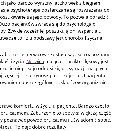
ach jako bardzo wyraźny, aczkolwiek z biegiem
czasie psychoterapii dostarczane są rozwiązania do
 poszukiwane są jego powody. To pozwala poradzić
Dużo pacjentów zwraca się do psychologa o
by. Zwykle wcześniej poszukują oni wsparcia u
uwadze to, iż u podstawy jest choroba fizyczna.
by zaburzenie nerwicowe zostało szybko rozpoznane,
kości życia.
Nerwica
mająca charakter lękowy jest
zucie niepokoju odnosi się do sytuacji mających
ajczęściej nie przynoszą uspokojenia. U pacjenta
onowaniem poszczególnych układów w organizmie a
rawę komfortu w życiu u pacjenta. Bardzo często
 z bruksizmem. Zaburzenie to spotyka większą część
żeby poznawać powód bruksizmu i uświadomić sobie,
resu. To daje dobre rezultaty.