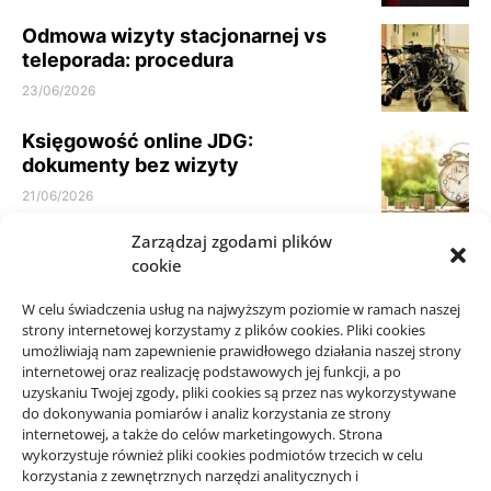
Odmowa wizyty stacjonarnej vs
teleporada: procedura
23/06/2026
Księgowość online JDG:
dokumenty bez wizyty
21/06/2026
Zarządzaj zgodami plików
Parkiet do domu do spokojnego
cookie
wnętrza: jak nie kierować się
samym kolorem
W celu świadczenia usług na najwyższym poziomie w ramach naszej
10/06/2026
strony internetowej korzystamy z plików cookies. Pliki cookies
umożliwiają nam zapewnienie prawidłowego działania naszej strony
internetowej oraz realizację podstawowych jej funkcji, a po
uzyskaniu Twojej zgody, pliki cookies są przez nas wykorzystywane
do dokonywania pomiarów i analiz korzystania ze strony
internetowej, a także do celów marketingowych. Strona
wykorzystuje również pliki cookies podmiotów trzecich w celu
korzystania z zewnętrznych narzędzi analitycznych i
Projekty domów Rzeszów