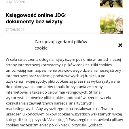
23/06/2026
Księgowość online JDG:
dokumenty bez wizyty
21/06/2026
Zarządzaj zgodami plików
Parkiet do domu do spokojnego
cookie
wnętrza: jak nie kierować się
samym kolorem
W celu świadczenia usług na najwyższym poziomie w ramach naszej
10/06/2026
strony internetowej korzystamy z plików cookies. Pliki cookies
umożliwiają nam zapewnienie prawidłowego działania naszej strony
internetowej oraz realizację podstawowych jej funkcji, a po
uzyskaniu Twojej zgody, pliki cookies są przez nas wykorzystywane
do dokonywania pomiarów i analiz korzystania ze strony
internetowej, a także do celów marketingowych. Strona
wykorzystuje również pliki cookies podmiotów trzecich w celu
korzystania z zewnętrznych narzędzi analitycznych i
Projekty domów Rzeszów
marketingowych. Aby wyrazić zgodę na instalowanie na Twoim
urządzeniu końcowym plików cookies wszystkich wskazanych wyżej
kategorii kliknij przycisk "Akceptuję". Poszczególne ustawienia plików
wizytówki nap
cookies możesz zmieniać po kliknięciu przycisku „Zobacz