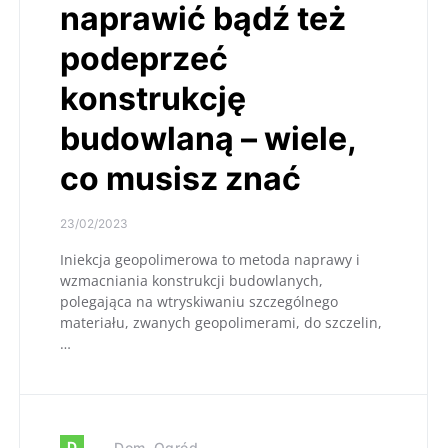
naprawić bądź też
podeprzeć
konstrukcję
budowlaną – wiele,
co musisz znać
23/02/2023
Iniekcja geopolimerowa to metoda naprawy i
wzmacniania konstrukcji budowlanych,
polegająca na wtryskiwaniu szczególnego
materiału, zwanych geopolimerami, do szczelin,
…
D
Dom, Ogród