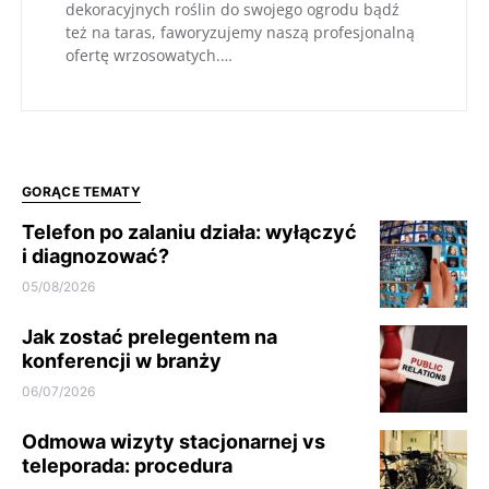
dekoracyjnych roślin do swojego ogrodu bądź
też na taras, faworyzujemy naszą profesjonalną
ofertę wrzosowatych.…
GORĄCE TEMATY
Telefon po zalaniu działa: wyłączyć
i diagnozować?
05/08/2026
Jak zostać prelegentem na
konferencji w branży
06/07/2026
Odmowa wizyty stacjonarnej vs
teleporada: procedura