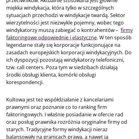
przeciwników. Aktualnie stosowana jest głównie
miękka windykacja, która tylko w szczególnych
sytuacjach przechodzi w windykacje twardą. Sektor
wierzytelności jest niezwykle pojemny, wobec tego
windykatorzy muszą zabiegać o kontrahentów –
firmy
faktoringowe odpowiednie i elastyczne
. W ten sposób
legendarne stały się korporacje funkcjonujące na
zasadach europejskich korporacji windykacyjnych. Do
ich dyspozycji pozostają windykatorzy telefoniczni,
tzw. call centers. Poza tym w siedzibach działają
środki obsługi klienta, komórki obsługi
korespondencji.
Kultowa jest też współdziałanie z kancelariami
prawnymi oraz poznanie co to ranking firm
faktoringowych. I właśnie posiadanie w ofercie rad
oraz posług prawnika rozróżnia oryginalne firmy od
starych. Tradycyjne formy windykacji nieraz
balansowały na granicach prawa, a nawet ją