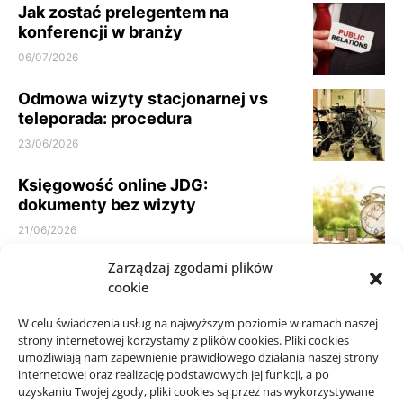
Jak zostać prelegentem na
konferencji w branży
06/07/2026
Odmowa wizyty stacjonarnej vs
teleporada: procedura
23/06/2026
Księgowość online JDG:
dokumenty bez wizyty
21/06/2026
Zarządzaj zgodami plików
Parkiet do domu do spokojnego
cookie
wnętrza: jak nie kierować się
samym kolorem
W celu świadczenia usług na najwyższym poziomie w ramach naszej
10/06/2026
strony internetowej korzystamy z plików cookies. Pliki cookies
umożliwiają nam zapewnienie prawidłowego działania naszej strony
internetowej oraz realizację podstawowych jej funkcji, a po
uzyskaniu Twojej zgody, pliki cookies są przez nas wykorzystywane