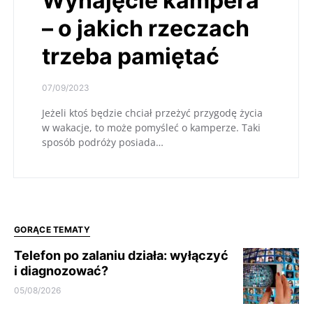
Wynajęcie kampera
– o jakich rzeczach
trzeba pamiętać
07/09/2023
Jeżeli ktoś będzie chciał przeżyć przygodę życia
w wakacje, to może pomyśleć o kamperze. Taki
sposób podróży posiada…
GORĄCE TEMATY
Telefon po zalaniu działa: wyłączyć
i diagnozować?
05/08/2026