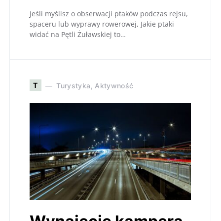
Jeśli myślisz o obserwacji ptaków podczas rejsu,
spaceru lub wyprawy rowerowej, Jakie ptaki
widać na Pętli Żuławskiej to…
T
Turystyka, Aktywność