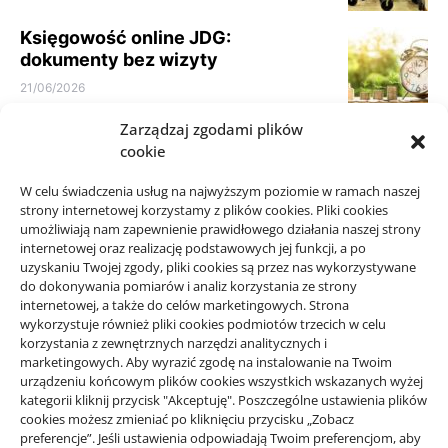
Księgowość online JDG:
dokumenty bez wizyty
21/06/2026
Zarządzaj zgodami plików
Parkiet do domu do spokojnego
cookie
wnętrza: jak nie kierować się
samym kolorem
W celu świadczenia usług na najwyższym poziomie w ramach naszej
10/06/2026
strony internetowej korzystamy z plików cookies. Pliki cookies
umożliwiają nam zapewnienie prawidłowego działania naszej strony
internetowej oraz realizację podstawowych jej funkcji, a po
uzyskaniu Twojej zgody, pliki cookies są przez nas wykorzystywane
do dokonywania pomiarów i analiz korzystania ze strony
internetowej, a także do celów marketingowych. Strona
wykorzystuje również pliki cookies podmiotów trzecich w celu
korzystania z zewnętrznych narzędzi analitycznych i
Projekty domów Rzeszów
marketingowych. Aby wyrazić zgodę na instalowanie na Twoim
urządzeniu końcowym plików cookies wszystkich wskazanych wyżej
kategorii kliknij przycisk "Akceptuję". Poszczególne ustawienia plików
wizytówki nap
cookies możesz zmieniać po kliknięciu przycisku „Zobacz
preferencje”. Jeśli ustawienia odpowiadają Twoim preferencjom, aby