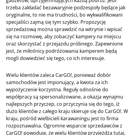
gadżetów, uprzyjemniających każdą podróż. Jeśli
trzeba zakładać bezawaryjnie podzespoły będące jak
oryginalne, to nie ma trudności, bo wykwalifikowani
specjaliści zajmą się tym szybko. Propozycję
sprzedażową można sprawdzić na witrynie i wpisać
się na rozmowę, aby zobaczyć kampery na miejscu
oraz skorzystać z przejazdu próbnego. Zapewnione
jest, że miłośnicy podróżowania kamperem będą
mogli dowiedzieć się tego, co ich interesuje.
Wielu klientów zaleca CarGO!, ponieważ dobór
samochodów jest imponujący, a kwota za ich
wypożyczenie korzystna. Reguły odnośnie do
współpracy są spersonalizowane, a okazja wynajmu
najlepszych przyczep, co przyczynia się do tego, iż
dużo klientów z całego kraju skieruje się do CarGO!. W
kraju, pośród wielbicieli karawaningu jest to firma
rozpoznawalna. Ogromne wsparcie sprzedawców z
CarGO! powoduje, że wielu klientów przyjeżdża tutaj,