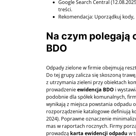
Google Search Central (12.08.202
treści.
Rekomendacja: Uporządkuj kody
Na czym polegają o
BDO
Odpady zielone w firmie obejmują reszt
Do tej grupy zalicza się skoszoną trawę,
z utrzymania zieleni przy obiektach ko
prowadzenie
ewidencja BDO
i wystawi
podobnie dla spółek komunalnych, fir
wynikają z miejsca powstania odpadu o
rozporządzenie katalogowe definiują k
2024). Poprawne oznaczenie minimalizu
mas w raportach rocznych. Firmy porz
prowadzą
karta ewidencji odpadu
w t