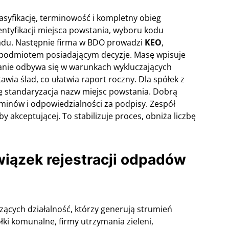
asyfikację, terminowość i kompletny obieg
ntyfikacji miejsca powstania, wyboru kodu
adu. Następnie firma w BDO prowadzi
KEO
,
 podmiotem posiadającym decyzje. Masę wpisuje
nie odbywa się w warunkach wykluczających
wia ślad, co ułatwia raport roczny. Dla spółek z
ię standaryzacja nazw miejsc powstania. Dobrą
minów i odpowiedzialności za podpisy. Zespół
y akceptującej. To stabilizuje proces, obniża liczbę
wiązek rejestracji odpadów
cych działalność, którzy generują strumień
ki komunalne, firmy utrzymania zieleni,