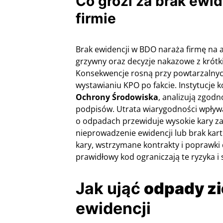
Co grozi za brak ewi
firmie
Brak ewidencji w BDO naraża firmę na 
grzywny oraz decyzje nakazowe z krótk
Konsekwencje rosną przy powtarzalnyc
wystawianiu KPO po fakcie. Instytucje k
Ochrony Środowiska
, analizują zgod
podpisów. Utrata wiarygodności wpływa
o odpadach przewiduje wysokie kary za 
nieprowadzenie ewidencji lub brak kart
kary, wstrzymane kontrakty i poprawk
prawidłowy kod ograniczają te ryzyka i s
Jak ująć
odpady zi
ewidencji