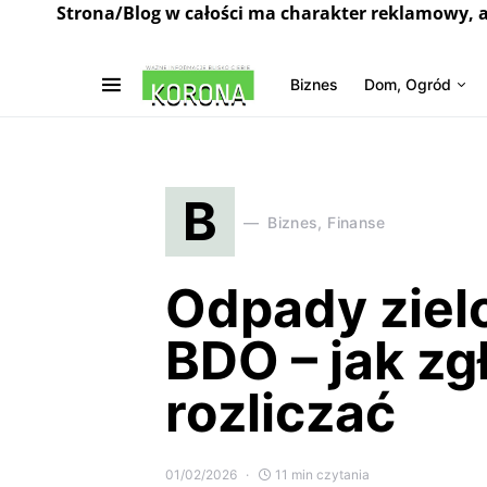
Strona/Blog w całości ma charakter reklamowy, 
Biznes
Dom, Ogród
B
Biznes, Finanse
Odpady zielo
BDO – jak zg
rozliczać
01/02/2026
11 min czytania