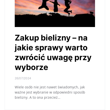
Zakup bielizny – na
jakie sprawy warto
zwrócić uwagę przy
wyborze
26/07/2024
Wiele osób nie jest nawet świadomych, jak
ważne jest wybranie w odpowiedni sposób
bielizny. A to ona przecież…