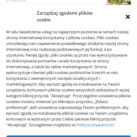
21/06/2026
Zarządzaj zgodami plików
Parkiet do domu do spokojnego
cookie
wnętrza: jak nie kierować się
samym kolorem
W celu świadczenia usług na najwyższym poziomie w ramach naszej
10/06/2026
strony internetowej korzystamy z plików cookies. Pliki cookies
umożliwiają nam zapewnienie prawidłowego działania naszej strony
internetowej oraz realizację podstawowych jej funkcji, a po
uzyskaniu Twojej zgody, pliki cookies są przez nas wykorzystywane
do dokonywania pomiarów i analiz korzystania ze strony
internetowej, a także do celów marketingowych. Strona
wykorzystuje również pliki cookies podmiotów trzecich w celu
korzystania z zewnętrznych narzędzi analitycznych i
Projekty domów Rzeszów
marketingowych. Aby wyrazić zgodę na instalowanie na Twoim
urządzeniu końcowym plików cookies wszystkich wskazanych wyżej
kategorii kliknij przycisk "Akceptuję". Poszczególne ustawienia plików
wizytówki nap
cookies możesz zmieniać po kliknięciu przycisku „Zobacz
preferencje”. Jeśli ustawienia odpowiadają Twoim preferencjom, aby
wyrazić zgodę na instalowanie plików cookies na Twoim urządzeniu
końcowym w wybranym przez Ciebie zakresie kliknij przycisk
"Akceptuję". Szczegółowe znajdziesz w
Polityce prywatności
.