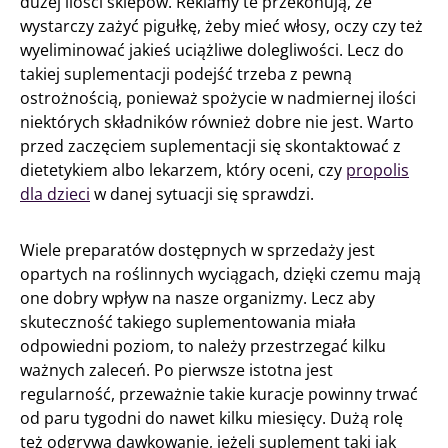
dużej ilości sklepów. Reklamy te przekonują, że
wystarczy zażyć pigułkę, żeby mieć włosy, oczy czy też
wyeliminować jakieś uciążliwe dolegliwości. Lecz do
takiej suplementacji podejść trzeba z pewną
ostrożnością, ponieważ spożycie w nadmiernej ilości
niektórych składników również dobre nie jest. Warto
przed zaczęciem suplementacji się skontaktować z
dietetykiem albo lekarzem, który oceni, czy
propolis
dla dzieci
w danej sytuacji się sprawdzi.
Wiele preparatów dostępnych w sprzedaży jest
opartych na roślinnych wyciągach, dzięki czemu mają
one dobry wpływ na nasze organizmy. Lecz aby
skuteczność takiego suplementowania miała
odpowiedni poziom, to należy przestrzegać kilku
ważnych zaleceń. Po pierwsze istotna jest
regularność, przeważnie takie kuracje powinny trwać
od paru tygodni do nawet kilku miesięcy. Dużą rolę
też odgrywa dawkowanie, jeżeli suplement taki jak