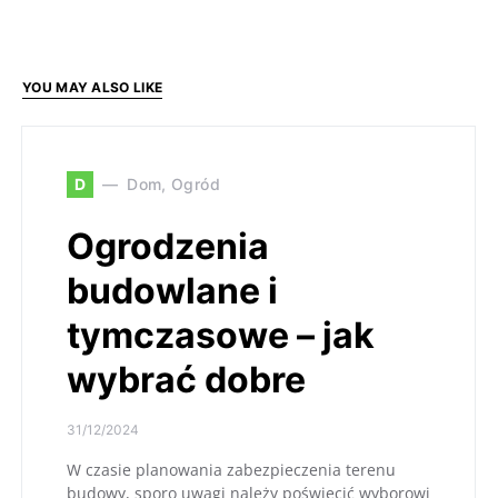
YOU MAY ALSO LIKE
D
Dom, Ogród
Ogrodzenia
budowlane i
tymczasowe – jak
wybrać dobre
31/12/2024
W czasie planowania zabezpieczenia terenu
budowy, sporo uwagi należy poświęcić wyborowi