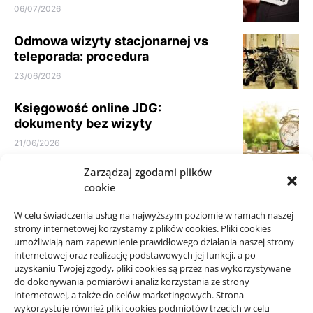
06/07/2026
Odmowa wizyty stacjonarnej vs
teleporada: procedura
23/06/2026
Księgowość online JDG:
dokumenty bez wizyty
21/06/2026
Zarządzaj zgodami plików
Parkiet do domu do spokojnego
cookie
wnętrza: jak nie kierować się
samym kolorem
W celu świadczenia usług na najwyższym poziomie w ramach naszej
10/06/2026
strony internetowej korzystamy z plików cookies. Pliki cookies
umożliwiają nam zapewnienie prawidłowego działania naszej strony
internetowej oraz realizację podstawowych jej funkcji, a po
uzyskaniu Twojej zgody, pliki cookies są przez nas wykorzystywane
do dokonywania pomiarów i analiz korzystania ze strony
internetowej, a także do celów marketingowych. Strona
wykorzystuje również pliki cookies podmiotów trzecich w celu