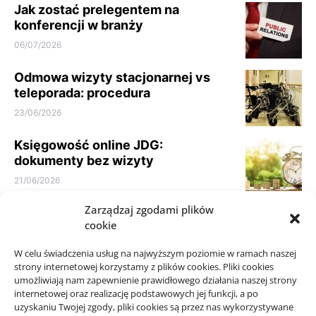
Jak zostać prelegentem na
konferencji w branży
06/07/2026
Odmowa wizyty stacjonarnej vs
teleporada: procedura
23/06/2026
Księgowość online JDG:
dokumenty bez wizyty
21/06/2026
Zarządzaj zgodami plików
Parkiet do domu do spokojnego
cookie
wnętrza: jak nie kierować się
samym kolorem
W celu świadczenia usług na najwyższym poziomie w ramach naszej
10/06/2026
strony internetowej korzystamy z plików cookies. Pliki cookies
umożliwiają nam zapewnienie prawidłowego działania naszej strony
internetowej oraz realizację podstawowych jej funkcji, a po
uzyskaniu Twojej zgody, pliki cookies są przez nas wykorzystywane