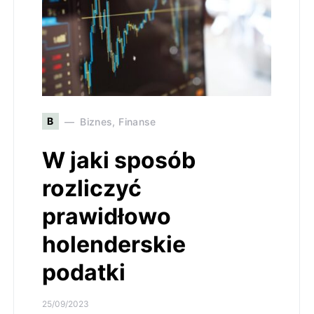
B
Biznes, Finanse
W jaki sposób
rozliczyć
prawidłowo
holenderskie
podatki
25/09/2023