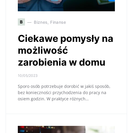
B
Biznes, Finanse
Ciekawe pomysły na
możliwość
zarobienia w domu
10/05/2023
Sporo osób potrzebuje dorobić w jakiś sposób,
bez konieczności przychodzenia do pracy na
osiem godzin. W praktyce różnych…