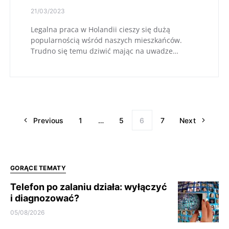
21/03/2023
Legalna praca w Holandii cieszy się dużą
popularnością wśród naszych mieszkańców.
Trudno się temu dziwić mając na uwadze…
Previous
1
…
5
6
7
Next
GORĄCE TEMATY
Telefon po zalaniu działa: wyłączyć
i diagnozować?
05/08/2026