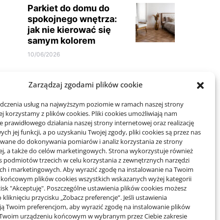
Parkiet do domu do
spokojnego wnętrza:
jak nie kierować się
samym kolorem
10/06/2026
Zarządzaj zgodami plików cookie
adczenia usług na najwyższym poziomie w ramach naszej strony
j korzystamy z plików cookies. Pliki cookies umożliwiają nam
 prawidłowego działania naszej strony internetowej oraz realizację
Projekty domów Rzeszów
h jej funkcji, a po uzyskaniu Twojej zgody, pliki cookies są przez nas
wane do dokonywania pomiarów i analiz korzystania ze strony
ej, a także do celów marketingowych. Strona wykorzystuje również
wizytówki nap
es podmiotów trzecich w celu korzystania z zewnętrznych narzędzi
ych i marketingowych. Aby wyrazić zgodę na instalowanie na Twoim
 końcowym plików cookies wszystkich wskazanych wyżej kategorii
ycisk "Akceptuję". Poszczególne ustawienia plików cookies możesz
 kliknięciu przycisku „Zobacz preferencje”. Jeśli ustawienia
ą Twoim preferencjom, aby wyrazić zgodę na instalowanie plików
 Twoim urządzeniu końcowym w wybranym przez Ciebie zakresie