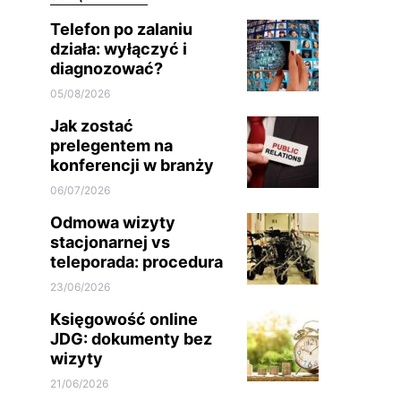
Telefon po zalaniu
działa: wyłączyć i
diagnozować?
05/08/2026
Jak zostać
prelegentem na
konferencji w branży
06/07/2026
Odmowa wizyty
stacjonarnej vs
teleporada: procedura
23/06/2026
Księgowość online
JDG: dokumenty bez
wizyty
21/06/2026