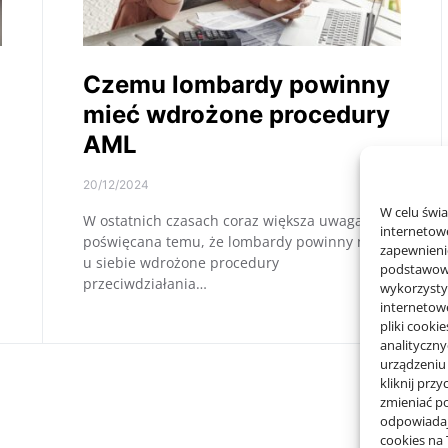
Czemu lombardy powinny
mieć wdrożone procedury
AML
20/12/2024
W celu świ
W ostatnich czasach coraz większa uwaga jest
internetowe
poświęcana temu, że lombardy powinny mieć
zapewnienie
u siebie wdrożone procedury
podstawowyc
przeciwdziałania…
wykorzysty
internetow
pliki cooki
analityczn
urządzeniu
kliknij prz
zmieniać po
odpowiadaj
cookies na