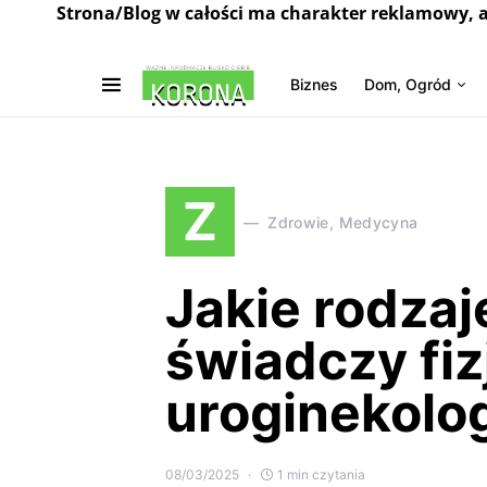
Strona/Blog w całości ma charakter reklamowy, 
Biznes
Dom, Ogród
Z
Zdrowie, Medycyna
Jakie rodza
świadczy fiz
uroginekolo
08/03/2025
1 min czytania