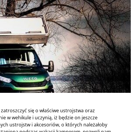
atroszczyć się o właściwe ustrojstwa oraz
e w wehikule i uczynią, iż będzie on jeszcze
ch ustrojstw i akcesoriów, o których należałoby
astąpiona podczas wakacji kamperem, pozwoli nam