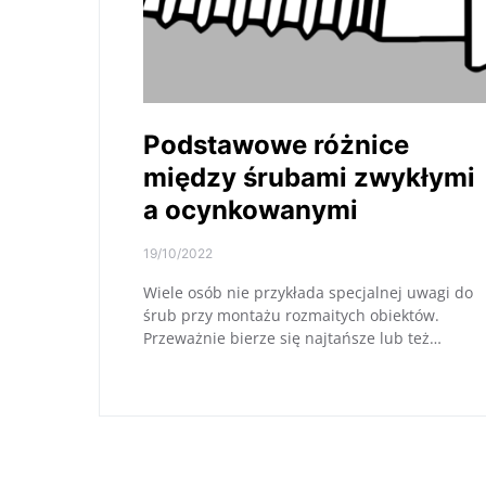
Podstawowe różnice
między śrubami zwykłymi
a ocynkowanymi
19/10/2022
Wiele osób nie przykłada specjalnej uwagi do
śrub przy montażu rozmaitych obiektów.
Przeważnie bierze się najtańsze lub też…