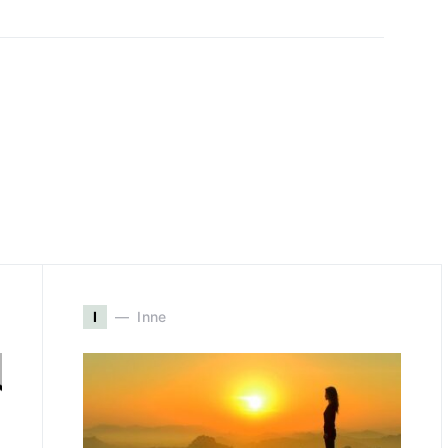
I
Inne