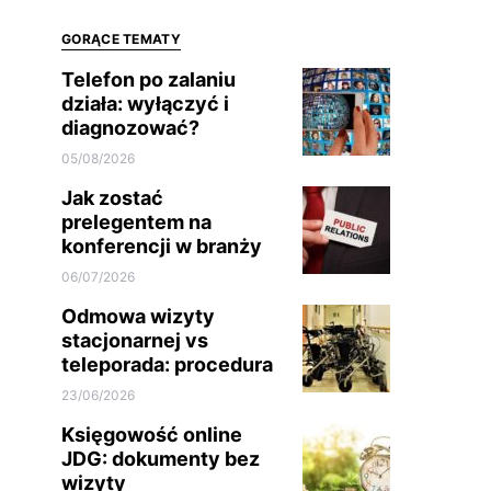
GORĄCE TEMATY
Telefon po zalaniu
działa: wyłączyć i
diagnozować?
05/08/2026
Jak zostać
prelegentem na
konferencji w branży
06/07/2026
Odmowa wizyty
stacjonarnej vs
teleporada: procedura
23/06/2026
Księgowość online
JDG: dokumenty bez
wizyty