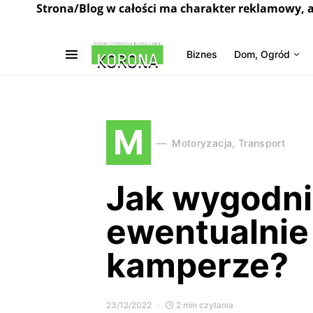
Strona/Blog w całości ma charakter reklamowy, 
Biznes
Dom, Ogród
M
Motoryzacja, Transport
Jak wygodnie
ewentualnie
kamperze?
23/12/2022
2 min czytania