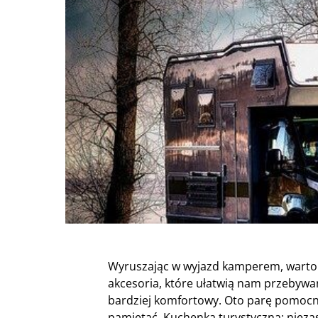
Wyruszając w wyjazd kamperem, warto z
akcesoria, które ułatwią nam przebywani
bardziej komfortowy. Oto parę pomocny
pamiętać. Kuchenka turystyczna: niez