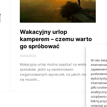
Wakacyjny urlop
kamperem – czemu warto
go spróbować
10/02/2023
W celu świ
Wakacyjny urlop można spędzać na wiele
internetowe
sposobów. Jedni są zwolennikami
zapewnienie
podstawowyc
zorganizowanych wycieczek, na jakich nie będą
wykorzysty
się musieli…
internetow
pliki cooki
analityczn
urządzeniu
kliknij prz
zmieniać po