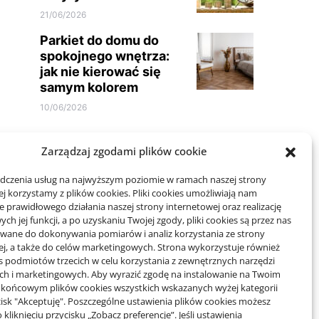
21/06/2026
Parkiet do domu do
spokojnego wnętrza:
jak nie kierować się
samym kolorem
10/06/2026
Zarządzaj zgodami plików cookie
adczenia usług na najwyższym poziomie w ramach naszej strony
j korzystamy z plików cookies. Pliki cookies umożliwiają nam
Projekty domów Rzeszów
 prawidłowego działania naszej strony internetowej oraz realizację
h jej funkcji, a po uzyskaniu Twojej zgody, pliki cookies są przez nas
wane do dokonywania pomiarów i analiz korzystania ze strony
ej, a także do celów marketingowych. Strona wykorzystuje również
wizytówki nap
es podmiotów trzecich w celu korzystania z zewnętrznych narzędzi
ych i marketingowych. Aby wyrazić zgodę na instalowanie na Twoim
 końcowym plików cookies wszystkich wskazanych wyżej kategorii
ycisk "Akceptuję". Poszczególne ustawienia plików cookies możesz
 kliknięciu przycisku „Zobacz preferencje”. Jeśli ustawienia