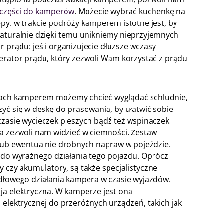
części do kamperów
. Możecie wybrać kuchenkę na
epy: w trakcie podróży kamperem istotne jest, by
naturalnie dzięki temu unikniemy nieprzyjemnych
r prądu: jeśli organizujecie dłuższe wczasy
rator prądu, który zezwoli Wam korzystać z prądu
jach kamperem możemy chcieć wyglądać schludnie,
yć się w deskę do prasowania, by ułatwić sobie
czasie wycieczek pieszych bądź też wspinaczek
aka zezwoli nam widzieć w ciemności. Zestaw
lub ewentualnie drobnych napraw w pojeździe.
do wyraźnego działania tego pojazdu. Oprócz
y czy akumulatory, są także specjalistyczne
dłowego działania kampera w czasie wyjazdów.
acja elektryczna. W kamperze jest ona
 elektrycznej do przeróżnych urządzeń, takich jak