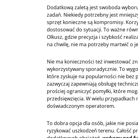
Dodatkową zaletą jest swoboda wyboru.
zadań. Niekiedy potrzebny jest mniejsz
sprzęt konieczne są kompromisy. Korz
dostosować do sytuacji. To ważne równi
Olkusz, gdzie precyzja i szybkość realiz
na chwilę, nie ma potrzeby martwić o 
Nie ma konieczności też inwestować zn
wykorzystywany sporadycznie. To wygo
które zyskuje na popularności nie bez
zazwyczaj zapewniają obsługę technic
prościej ograniczyć pomyłki, które mog
przedsięwzięcia. W wielu przypadkach 
doświadczonym operatorem.
To dobra opcja dla osób, jakie nie po
ryzykować uszkodzeń terenu. Całość pra
dodatkowych obciążeń.
wykopy pod f