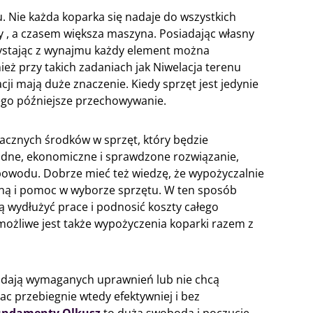
 Nie każda koparka się nadaje do wszystkich
y , a czasem większa maszyna. Posiadając własny
ystając z wynajmu każdy element można
eż przy takich zadaniach jak Niwelacja terenu
acji mają duże znaczenie. Kiedy sprzęt jest jedynie
jego późniejsze przechowywanie.
acznych środków w sprzęt, który będzie
dne, ekonomiczne i sprawdzone rozwiązanie,
 powodu. Dobrze mieć też wiedzę, że wypożyczalnie
zną i pomoc w wyborze sprzętu. W ten sposób
ą wydłużyć prace i podnosić koszty całego
możliwe jest także wypożyczenia koparki razem z
siadają wymaganych uprawnień lub nie chcą
c przebiegnie wtedy efektywniej i bez
undamenty Olkusz
to duża swoboda i poczucie