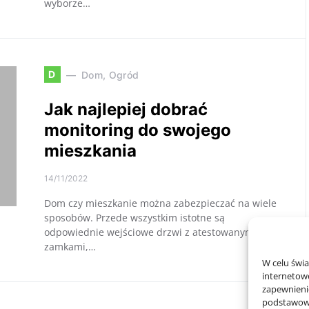
wyborze…
D
Dom, Ogród
Jak najlepiej dobrać
monitoring do swojego
mieszkania
14/11/2022
Dom czy mieszkanie można zabezpieczać na wiele
sposobów. Przede wszystkim istotne są
odpowiednie wejściowe drzwi z atestowanymi
zamkami,…
W celu świ
internetowe
zapewnienie
podstawowyc