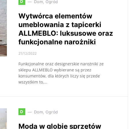
D
Dom, Ogród
Wytwórca elementów
umeblowania z tapicerki
ALLMEBLO: luksusowe oraz
funkcjonalne narożniki
21/12/2022
Funkcjonalne oraz designerskie narożniki ze
sklepu ALLMEBLO wybierane są przez
konsumentów, dla których liczy się przede
wszystkim to,…
D
Dom, Ogród
Moda w globie sprzętów